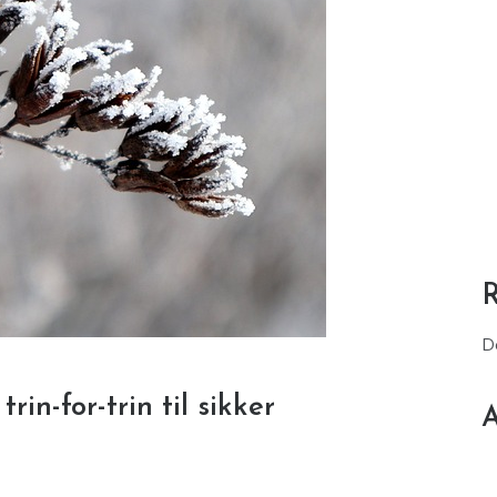
D
rin-for-trin til sikker
A