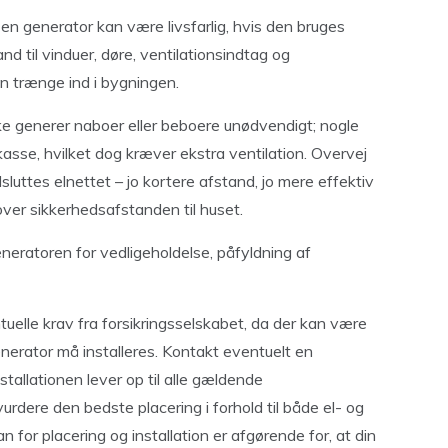
en generator kan være livsfarlig, hvis den bruges
nd til vinduer, døre, ventilationsindtag og
n trænge ind i bygningen.
e generer naboer eller beboere unødvendigt; nogle
kasse, hvilket dog kræver ekstra ventilation. Overvej
lsluttes elnettet – jo kortere afstand, jo mere effektiv
 over sikkerhedsafstanden til huset.
generatoren for vedligeholdelse, påfyldning af
elle krav fra forsikringsselskabet, da der kan være
nerator må installeres. Kontakt eventuelt en
installationen lever op til alle gældende
vurdere den bedste placering i forhold til både el- og
for placering og installation er afgørende for, at din