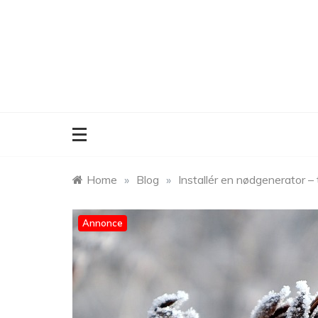
Skip
to
content
Home
»
Blog
»
Installér en nødgenerator – t
Annonce