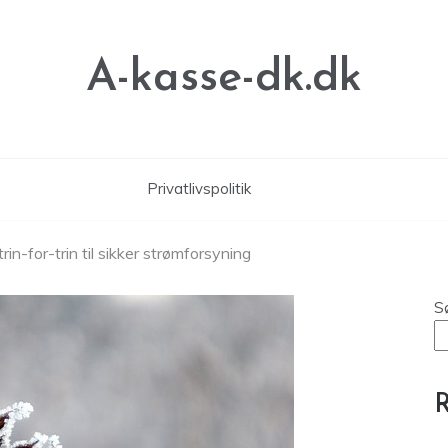
A-kasse-dk.dk
Privatlivspolitik
rin-for-trin til sikker strømforsyning
S
R