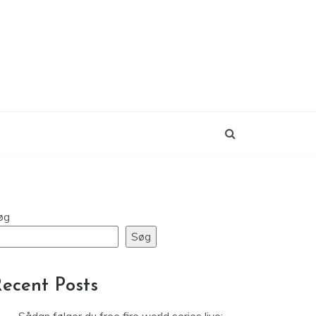
øg
Søg
ecent Posts