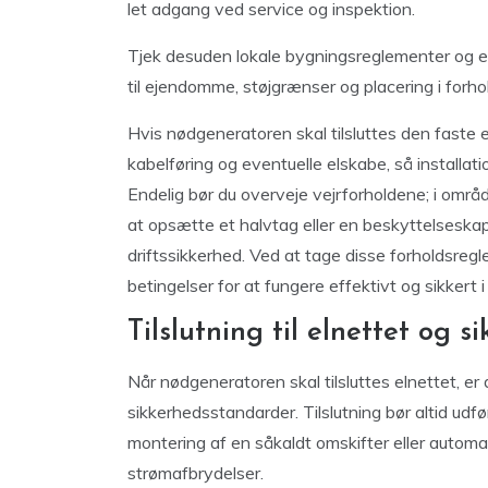
let adgang ved service og inspektion.
Tjek desuden lokale bygningsreglementer og 
til ejendomme, støjgrænser og placering i forhold
Hvis nødgeneratoren skal tilsluttes den faste el
kabelføring og eventuelle elskabe, så installat
Endelig bør du overveje vejrforholdene; i omr
at opsætte et halvtag eller en beskyttelseska
driftssikkerhed. Ved at tage disse forholdsregl
betingelser for at fungere effektivt og sikkert
Tilslutning til elnettet og 
Når nødgeneratoren skal tilsluttes elnettet, e
sikkerhedsstandarder. Tilslutning bør altid udfø
montering af en såkaldt omskifter eller automati
strømafbrydelser.