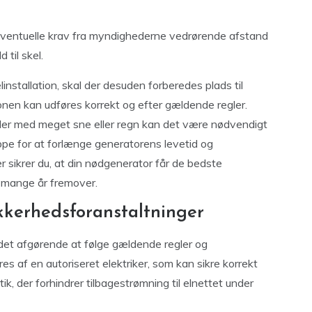
eventuelle krav fra myndighederne vedrørende afstand
 til skel.
installation, skal der desuden forberedes plads til
ionen kan udføres korrekt og efter gældende regler.
åder med meget sne eller regn kan det være nødvendigt
ppe for at forlænge generatorens levetid og
er sikrer du, at din nødgenerator får de bedste
 i mange år fremover.
sikkerhedsforanstaltninger
r det afgørende at følge gældende regler og
res af en autoriseret elektriker, som kan sikre korrekt
k, der forhindrer tilbagestrømning til elnettet under