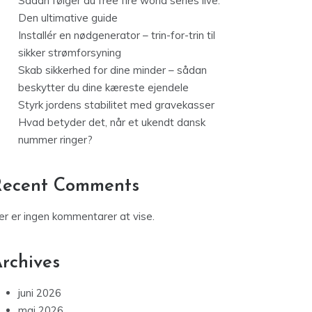
Sådan følger du free fire world series live:
Den ultimative guide
Installér en nødgenerator – trin-for-trin til
sikker strømforsyning
Skab sikkerhed for dine minder – sådan
beskytter du dine kæreste ejendele
Styrk jordens stabilitet med gravekasser
Hvad betyder det, når et ukendt dansk
nummer ringer?
Recent Comments
er er ingen kommentarer at vise.
rchives
juni 2026
maj 2026