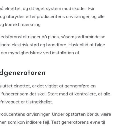
å elnettet, og dit eget system mod skader. Før
og afbrydes efter producentens anvisninger, og alle
d og korrekt mærkning.
hedsforanstaltninger på plads, såsom jordforbindelse
indre elektrisk stød og brandfare. Husk altid at følge
g om myndighedskrav ved installation af
ødgeneratoren
sluttet elnettet, er det vigtigt at gennemføre en
t fungerer som det skal. Start med at kontrollere, at alle
niveauet er tilstrækkeligt.
 producentens anvisninger. Under opstarten bør du være
r, som kan indikere fejl. Test generatorens evne til