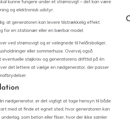
r skal kunne fungere under et strømsvigt – det kan være
ning og elektronisk udstyr.
C
g, at generatoren kan levere tilstrækkelig effekt.
rug for en stationær eller en bærbar model.
r ved strømsvigt og er velegnede til helårsboliger,
husholdninger eller sommerhuse. Overvej også
t eventuelle støjkrav og generatorens drifttid på én
liver det lettere at vælge en nødgenerator, der passer
ømafbrydelser.
lation
din nødgenerator, er det vigtigt at tage hensyn til både
Start med at finde et egnet sted, hvor generatoren kan
t underlag, som beton eller fliser, hvor der ikke samler