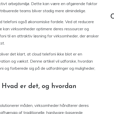
t arbejdsmiljø. Dette kan være en afgørende faktor
istribuerede teams bliver stadig mere almindelige.
C
loud telefoni også økonomiske fordele. Ved at reducere
se kan virksomheder optimere deres ressourcer og
ni til en attraktiv løsning for virksomheder, der ønsker
st.
ver det klart, at cloud telefoni ikke blot er en
vation og vækst. Denne artikel vil udforske, hvordan
oni og forberede sig på de udfordringer og muligheder,
i: Hvad er det, og hvordan
evolutionerer måden, virksomheder håndterer deres
 afhængig af traditionelle, hardware-baserede