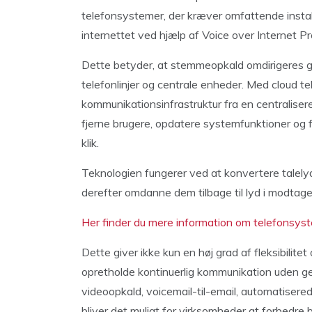
telefonsystemer, der kræver omfattende install
internettet ved hjælp af Voice over Internet Pr
Dette betyder, at stemmeopkald omdirigeres ge
telefonlinjer og centrale enheder. Med cloud t
kommunikationsinfrastruktur fra en centraliseret 
fjerne brugere, opdatere systemfunktioner og 
klik.
Teknologien fungerer ved at konvertere talelyd t
derefter omdanne dem tilbage til lyd i modtag
Her finder du mere information om telefonsyst
Dette giver ikke kun en høj grad af fleksibilit
opretholde kontinuerlig kommunikation uden g
videoopkald, voicemail-til-email, automatiser
bliver det muligt for virksomheder at forbedre