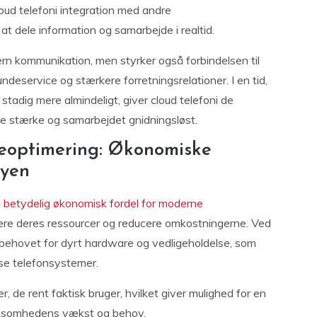
oud telefoni integration med andre
 at dele information og samarbejde i realtid.
ern kommunikation, men styrker også forbindelsen til
undeservice og stærkere forretningsrelationer. I en tid,
stadig mere almindeligt, giver cloud telefoni de
ne stærke og samarbejdet gnidningsløst.
rceoptimering: Økonomiske
kyen
n betydelig økonomisk fordel for moderne
ere deres ressourcer og reducere omkostningerne. Ved
s behovet for dyrt hardware og vedligeholdelse, som
se telefonsystemer.
, de rent faktisk bruger, hvilket giver mulighed for en
virksomhedens vækst og behov.