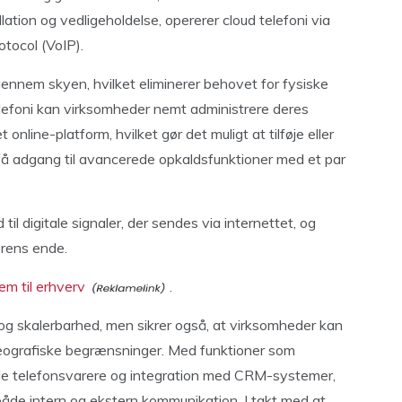
ation og vedligeholdelse, opererer cloud telefoni via
otocol (VoIP).
nnem skyen, hvilket eliminerer behovet for fysiske
elefoni kan virksomheder nemt administrere deres
online-platform, hvilket gør det muligt at tilføje eller
få adgang til avancerede opkaldsfunktioner med et par
il digitale signaler, der sendes via internettet, og
erens ende.
em til erhverv
.
et og skalerbarhed, men sikrer også, at virksomheder kan
eografiske begrænsninger. Med funktioner som
ede telefonsvarere og integration med CRM-systemer,
 både intern og ekstern kommunikation. I takt med at