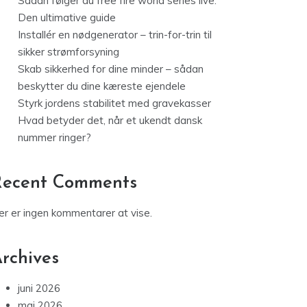
Sådan følger du free fire world series live:
Den ultimative guide
Installér en nødgenerator – trin-for-trin til
sikker strømforsyning
Skab sikkerhed for dine minder – sådan
beskytter du dine kæreste ejendele
Styrk jordens stabilitet med gravekasser
Hvad betyder det, når et ukendt dansk
nummer ringer?
Recent Comments
er er ingen kommentarer at vise.
rchives
juni 2026
maj 2026