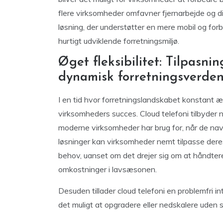
flere virksomheder omfavner fjernarbejde og di
løsning, der understøtter en mere mobil og for
hurtigt udviklende forretningsmiljø.
Øget fleksibilitet: Tilpasni
dynamisk forretningsverde
I en tid hvor forretningslandskabet konstant ænd
virksomheders succes. Cloud telefoni tilbyder
moderne virksomheder har brug for, når de na
løsninger kan virksomheder nemt tilpasse der
behov, uanset om det drejer sig om at håndtere
omkostninger i lavsæsonen.
Desuden tillader cloud telefoni en problemfri i
det muligt at opgradere eller nedskalere uden 