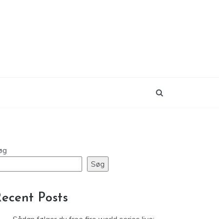
øg
Søg
ecent Posts