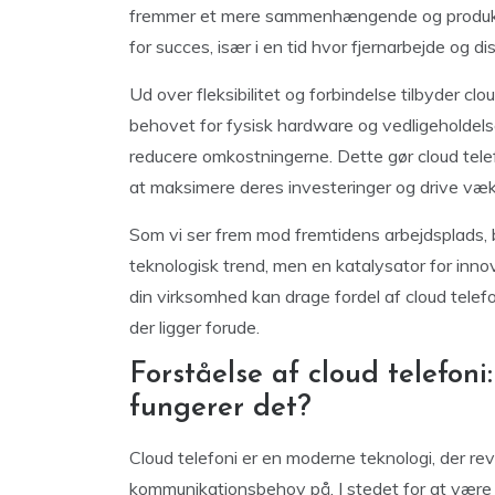
fremmer et mere sammenhængende og produktiv
for succes, især i en tid hvor fjernarbejde og d
Ud over fleksibilitet og forbindelse tilbyder c
behovet for fysisk hardware og vedligeholdel
reducere omkostningerne. Dette gør cloud telefo
at maksimere deres investeringer og drive væk
Som vi ser frem mod fremtidens arbejdsplads, bli
teknologisk trend, men en katalysator for inno
din virksomhed kan drage fordel af cloud telef
der ligger forude.
Forståelse af cloud telefon
fungerer det?
Cloud telefoni er en moderne teknologi, der r
kommunikationsbehov på. I stedet for at være