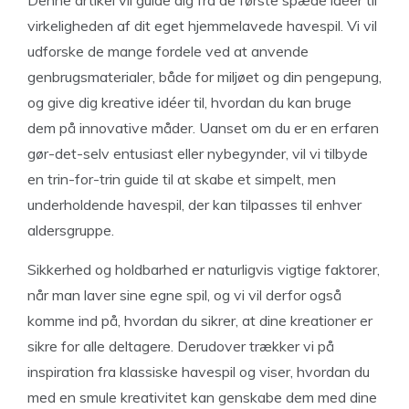
Denne artikel vil guide dig fra de første spæde idéer til
virkeligheden af dit eget hjemmelavede havespil. Vi vil
udforske de mange fordele ved at anvende
genbrugsmaterialer, både for miljøet og din pengepung,
og give dig kreative idéer til, hvordan du kan bruge
dem på innovative måder. Uanset om du er en erfaren
gør-det-selv entusiast eller nybegynder, vil vi tilbyde
en trin-for-trin guide til at skabe et simpelt, men
underholdende havespil, der kan tilpasses til enhver
aldersgruppe.
Sikkerhed og holdbarhed er naturligvis vigtige faktorer,
når man laver sine egne spil, og vi vil derfor også
komme ind på, hvordan du sikrer, at dine kreationer er
sikre for alle deltagere. Derudover trækker vi på
inspiration fra klassiske havespil og viser, hvordan du
med en smule kreativitet kan genskabe dem med dine